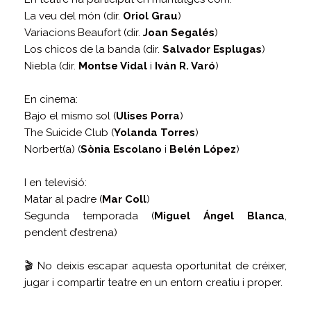
La veu del món (dir.
Oriol Grau
)
Variacions Beaufort (dir.
Joan Segalés
)
Los chicos de la banda (dir.
Salvador Esplugas
)
Niebla (dir.
Montse Vidal
i
Iván R. Varó
)
En cinema:
Bajo el mismo sol (
Ulises Porra
)
The Suicide Club (
Yolanda Torres
)
Norbert(a) (
Sònia Escolano
i
Belén López
)
I en televisió:
Matar al padre (
Mar Coll
)
Segunda temporada (
Miguel Ángel Blanca
,
pendent d’estrena)
🎬 No deixis escapar aquesta oportunitat de créixer,
jugar i compartir teatre en un entorn creatiu i proper.