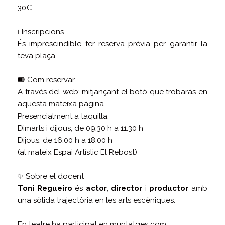
30€
ℹ️ Inscripcions
És imprescindible fer reserva prèvia per garantir la
teva plaça.
🎟️ Com reservar
A través del web: mitjançant el botó que trobaràs en
aquesta mateixa pàgina
Presencialment a taquilla:
Dimarts i dijous, de 09:30 h a 11:30 h
Dijous, de 16:00 h a 18:00 h
(al mateix Espai Artístic El Rebost)
✨ Sobre el docent
Toni Regueiro
és
actor
,
director
i
productor
amb
una sòlida trajectòria en les arts escèniques.
En teatre ha participat en muntatges com: